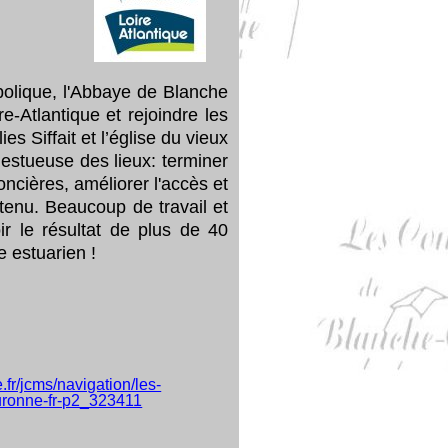
olique, l'Abbaye de Blanche
Atlantique et rejoindre les
 Siffait et l’église du vieux
jestueuse des lieux: terminer
ncières, améliorer l'accès et
etenu. Beaucoup de travail et
 le résultat de plus de 40
 estuarien !
e.fr/jcms/navigation/les-
ouronne-fr-p2_323411