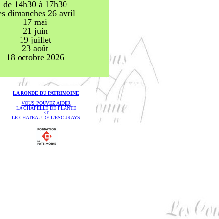
de 14h30 à 17h30
es dimanches 26 avril
17 mai
21 juin
19 juillet
23 août
18 octobre
2026
LA RONDE DU PATRIMOINE
VOUS POUVEZ AIDER
LA CHAPELLE DE PLANTE
ET
LE CHATEAU DE L'ESCURAYS