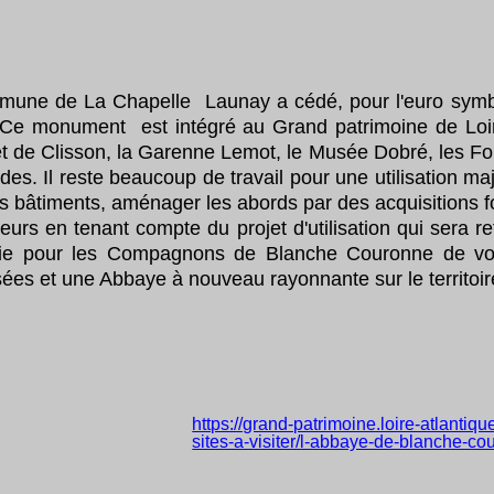
ommune de La Chapelle Launay a cédé, pour l'euro symb
e monument est intégré au Grand patrimoine de Loire-
 de Clisson, la Garenne Lemot, le Musée Dobré, les Folies
es. Il reste beaucoup de travail pour une utilisation ma
es bâtiments, aménager les abords par des acquisitions fo
urs en tenant compte du projet d'utilisation qui sera r
oie pour les Compagnons de Blanche Couronne de voir
es et une Abbaye à nouveau rayonnante sur le territoire
https://grand-patrimoine.loire-atlantiqu
sites-a-visiter/l-abbaye-de-blanche-c